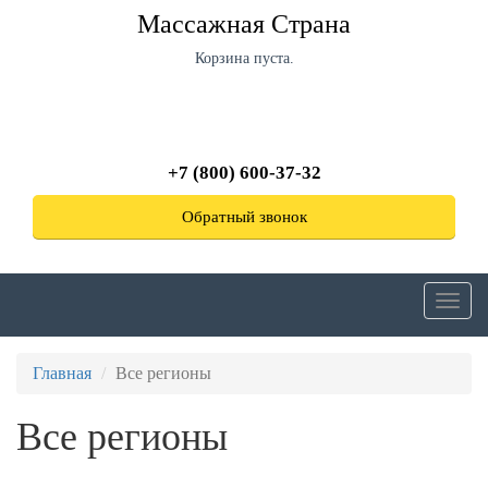
Перейти
Массажная Страна
к
основному
Корзина пуста.
содержанию
+7 (800) 600-37-32
Обратный звонок
Toggl
navig
Главная
Все регионы
Все регионы